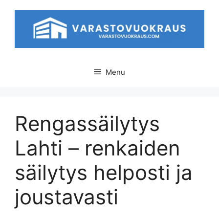
Skip
to
content
Menu
Rengassäilytys
Lahti – renkaiden
säilytys helposti ja
joustavasti