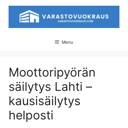
Skip
to
content
Menu
Moottoripyörän
säilytys Lahti –
kausisäilytys
helposti